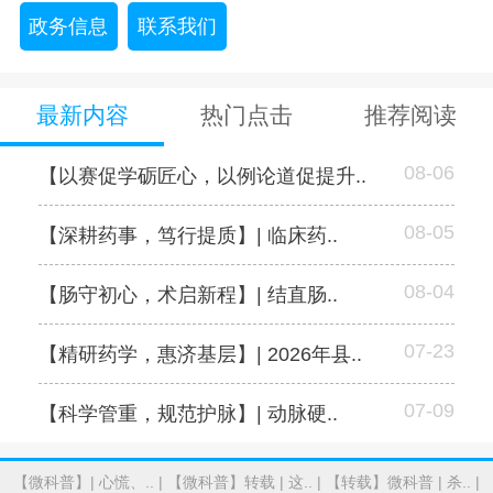
政务信息
联系我们
最新内容
热门点击
推荐阅读
08-06
【以赛促学砺匠心，以例论道促提升..
08-05
【深耕药事，笃行提质】| 临床药..
08-04
【肠守初心，术启新程】| 结直肠..
07-23
【精研药学，惠济基层】| 2026年县..
07-09
【科学管重，规范护脉】| 动脉硬..
【微科普】| 心慌、..
|
【微科普】转载 | 这..
|
【转载】微科普 | 杀..
|