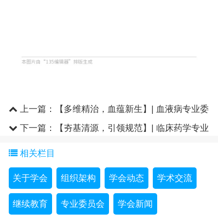
上一篇：
【多维精治，血蕴新生】| 血液病专业委
员会2025年血液病诊疗进展..
下一篇：
【夯基清源，引领规范】| 临床药学专业
委员会基层抗菌药物管理..
相关栏目
关于学会
组织架构
学会动态
学术交流
继续教育
专业委员会
学会新闻